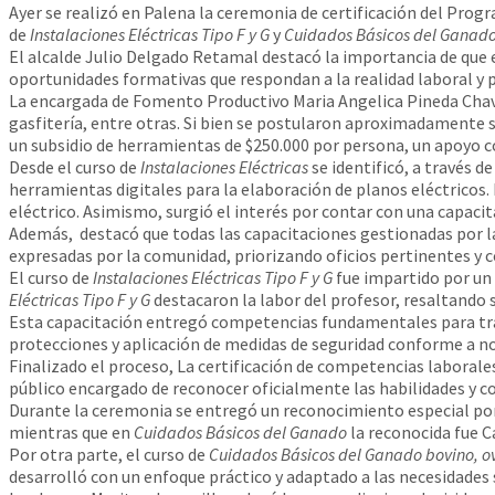
Ayer se realizó en Palena la ceremonia de certificación del Pro
de
Instalaciones Eléctricas Tipo F y G
y
Cuidados Básicos del Ganad
El alcalde Julio Delgado Retamal destacó la importancia de que
oportunidades formativas que respondan a la realidad laboral y 
La encargada de Fomento Productivo Maria Angelica Pineda Chave
gasfitería, entre otras. Si bien se postularon aproximadamente s
un subsidio de herramientas de $250.000 por persona, un apoyo co
Desde el curso de
Instalaciones Eléctricas
se identificó, a través 
herramientas digitales para la elaboración de planos eléctricos.
eléctrico. Asimismo, surgió el interés por contar con una capacit
Además, destacó que todas las capacitaciones gestionadas por la 
expresadas por la comunidad, priorizando oficios pertinentes y
El curso de
Instalaciones Eléctricas Tipo F y G
fue impartido por un 
Eléctricas Tipo F y G
destacaron la labor del profesor, resaltando 
Esta capacitación entregó competencias fundamentales para traba
protecciones y aplicación de medidas de seguridad conforme a n
Finalizado el proceso, La certificación de competencias laborale
público encargado de reconocer oficialmente las habilidades y c
Durante la ceremonia se entregó un reconocimiento especial por
mientras que en
Cuidados Básicos del Ganado
la reconocida fue C
Por otra parte, el curso de
Cuidados Básicos del Ganado bovino, ov
desarrolló con un enfoque práctico y adaptado a las necesidades 