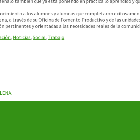
 señaló también que ya está poniendo en práctica lo aprendido y q
ocimiento a los alumnos y alumnas que completaron exitosamente 
na, a través de su Oficina de Fomento Productivo y de las unidade
 pertinentes y orientadas a las necesidades reales de la comunid
ación
,
Noticias
,
Social
,
Trabajo
LENA.