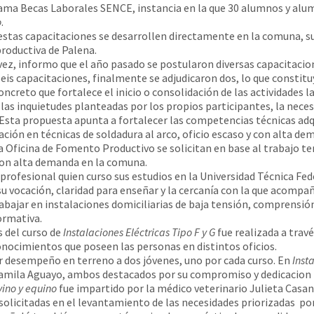
grama Becas Laborales SENCE, instancia en la que 30 alumnos y alu
o
.
 estas capacitaciones se desarrollen directamente en la comuna, 
productiva de Palena.
z, informo que el año pasado se postularon diversas capacitacion
eis capacitaciones, finalmente se adjudicaron dos, lo que constitu
ncreto que fortalece el inicio o consolidación de las actividades 
de las inquietudes planteadas por los propios participantes, la n
 Esta propuesta apunta a fortalecer las competencias técnicas adq
ación en técnicas de soldadura al arco, oficio escaso y con alta d
Oficina de Fomento Productivo se solicitan en base al trabajo ter
 con alta demanda en la comuna.
profesional quien curso sus estudios en la Universidad Técnica Fe
su vocación, claridad para enseñar y la cercanía con la que acompa
jar en instalaciones domiciliarias de baja tensión, comprensión d
ormativa.
s del curso de
Instalaciones Eléctricas Tipo F y G
fue realizada a trav
onocimientos que poseen las personas en distintos oficios.
 desempeño en terreno a dos jóvenes, uno por cada curso. En
Insta
amila Aguayo, ambos destacados por su compromiso y dedicacion e
ino y equino
fue impartido por la médico veterinario Julieta Casan
solicitadas en el levantamiento de las necesidades priorizadas po