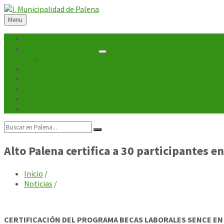
Skip
Skip
Skip
Skip
to
to
to
to
Menu
content
left
right
footer
sidebar
sidebar
Inicio
Unidades Municipales
Departamentos
Noticias
Turismo
Cultura
Galerías
Contacto
Search:
Alto Palena certifica a 30 participantes 
Inicio
/
Noticias
/
CERTIFICACIÓN DEL PROGRAMA BECAS LABORALES SENCE EN