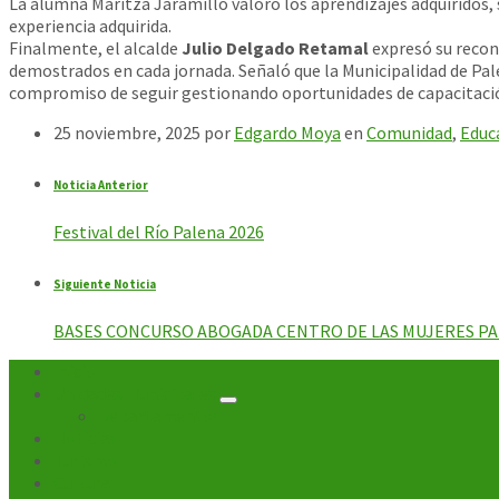
La alumna Maritza Jaramillo valoró los aprendizajes adquiridos,
experiencia adquirida.
Finalmente, el alcalde
Julio Delgado Retamal
expresó su recon
demostrados en cada jornada. Señaló que la Municipalidad de Pale
compromiso de seguir gestionando oportunidades de capacitación
25 noviembre, 2025
por
Edgardo Moya
en
Comunidad
,
Educ
Noticia Anterior
Festival del Río Palena 2026
Siguiente Noticia
BASES CONCURSO ABOGADA CENTRO DE LAS MUJERES PA
Inicio
Unidades Municipales
Departamentos
Noticias
Turismo
Cultura