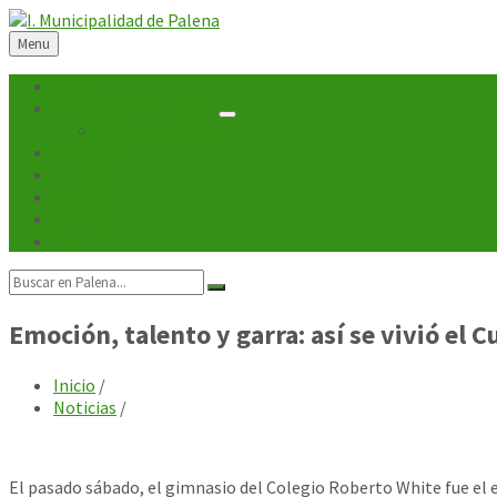
Skip
Skip
Skip
Skip
to
to
to
to
Menu
content
left
right
footer
sidebar
sidebar
Inicio
Unidades Municipales
Departamentos
Noticias
Turismo
Cultura
Galerías
Contacto
Search:
Emoción, talento y garra: así se vivió el
Inicio
/
Noticias
/
El pasado sábado, el gimnasio del Colegio Roberto White fue el 