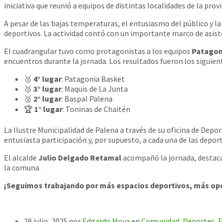
iniciativa que reunió a equipos de distintas localidades de la pr
A pesar de las bajas temperaturas, el entusiasmo del público y l
deportivos. La actividad contó con un importante marco de asiste
El cuadrangular tuvo como protagonistas a los equipos
Patagon
encuentros durante la jornada. Los resultados fueron los siguien
🥉
4° lugar
: Patagonia Basket
🥉
3° lugar
: Maquis de La Junta
🥈
2° lugar
: Baspal Palena
🏆
1° lugar
: Toninas de Chaitén
La Ilustre Municipalidad de Palena a través de su oficina de Depo
entusiasta participación y, por supuesto, a cada una de las depo
El alcalde
Julio Delgado Retamal
acompañó la jornada, destaca
la comuna.
¡Seguimos trabajando por más espacios deportivos, más opo
29 julio, 2025
por
Edgardo Moya
en
Comunidad
,
Deportes
,
E