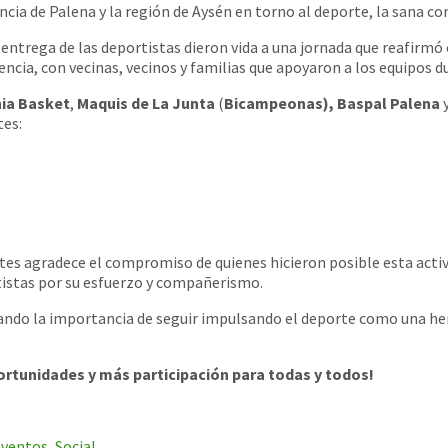
ovincia de Palena y la región de Aysén en torno al deporte, la sana
a entrega de las deportistas dieron vida a una jornada que reafirm
ncia, con vecinas, vecinos y familias que apoyaron a los equipos 
ia Basket
,
Maquis de La Junta
(
Bicampeonas), Baspal Palena
tes:
rtes agradece el compromiso de quienes hicieron posible esta activi
rtistas por su esfuerzo y compañerismo.
ndo la importancia de seguir impulsando el deporte como una herr
rtunidades y más participación para todas y todos!
ventos
,
Social