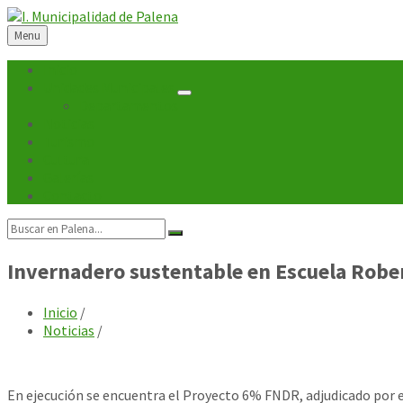
Skip
Skip
Skip
Skip
to
to
to
to
Menu
content
left
right
footer
sidebar
sidebar
Inicio
Unidades Municipales
Departamentos
Noticias
Turismo
Cultura
Galerías
Contacto
Search:
Invernadero sustentable en Escuela Robe
Inicio
/
Noticias
/
En ejecución se encuentra el Proyecto 6% FNDR, adjudicado por 