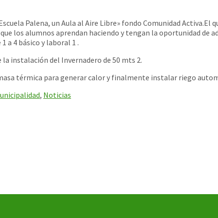
cuela Palena, un Aula al Aire Libre» fondo Comunidad Activa.El q
n que los alumnos aprendan ha
ciendo y tengan la oportunidad de adq
 a 4 básico y laboral 1 .
 la instalación del Invernadero de 50 mts 2.
asa térmica para generar calor y finalmente instalar riego auto
unicipalidad
,
Noticias