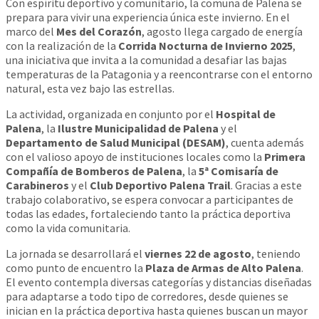
Con espíritu deportivo y comunitario, la comuna de Palena se
prepara para vivir una experiencia única este invierno. En el
marco del
Mes del Corazón
, agosto llega cargado de energía
con la realización de la
Corrida Nocturna de Invierno 2025
,
una iniciativa que invita a la comunidad a desafiar las bajas
temperaturas de la Patagonia y a reencontrarse con el entorno
natural, esta vez bajo las estrellas.
La actividad, organizada en conjunto por el
Hospital de
Palena
, la
Ilustre Municipalidad de Palena
y el
Departamento de Salud Municipal (DESAM)
, cuenta además
con el valioso apoyo de instituciones locales como la
Primera
Compañía de Bomberos de Palena
, la
5ª Comisaría de
Carabineros
y el
Club Deportivo Palena Trail
. Gracias a este
trabajo colaborativo, se espera convocar a participantes de
todas las edades, fortaleciendo tanto la práctica deportiva
como la vida comunitaria.
La jornada se desarrollará el
viernes 22 de agosto
, teniendo
como punto de encuentro la
Plaza de Armas de Alto Palena
.
El evento contempla diversas categorías y distancias diseñadas
para adaptarse a todo tipo de corredores, desde quienes se
inician en la práctica deportiva hasta quienes buscan un mayor