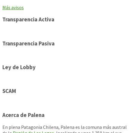
Más avisos
Transparencia Activa
Transparencia Pasiva
Ley de Lobby
SCAM
Acerca de Palena
En plena Patagonia Chilena, Palena es la comuna más austral
de la
Región de Los Lagos
, localizada a unos 1.350 km al sur