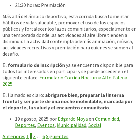
21:30 horas: Premiación
Más allá del ámbito deportivo, esta corrida busca fomentar
hábitos de vida saludable, promover el uso de los espacios
públicos y fortalecer los lazos comunitarios, especialmente en
una temporada donde las actividades al aire libre tienden a
disminuir. La actividad contempla además animación, música,
actividades recreativas y premiación para quienes se sumen al
desafío.
El
formulario de inscripción
ya se encuentra disponible para
todos los interesados en participar y se puede acceder en el
siguiente enlace:
Formulario Corrida Nocturna Alto Palena
2025
.
El llamado es claro:
abrigarse bien, preparar la linterna
frontal y ser parte de una noche inolvidable, marcada por
el deporte, la salud y el encuentro comunitario
.
19 agosto, 2025
por
Edgardo Moya
en
Comunidad
,
Deportes
,
Eventos
,
Municipalidad
,
Social
Paginación
Anteriores
1
2
3
…
6
Siguientes