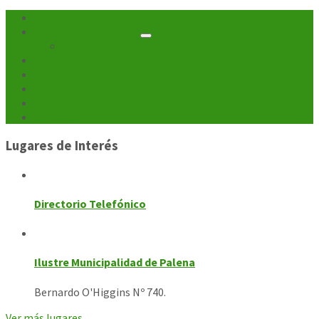
de
Inicio
Unidades Municipales
entradas
Departamentos
Noticias
Turismo
Cultura
Galerías
Contacto
Lugares de Interés
Directorio Telefónico
Ilustre Municipalidad de Palena
Bernardo O'Higgins Nº 740.
Ver más lugares