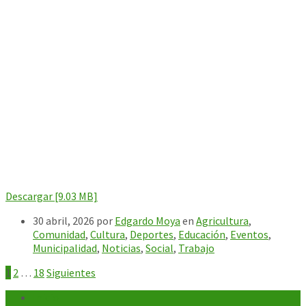
Descargar [9.03 MB]
30 abril, 2026
por
Edgardo Moya
en
Agricultura
,
Comunidad
,
Cultura
,
Deportes
,
Educación
,
Eventos
,
Municipalidad
,
Noticias
,
Social
,
Trabajo
Paginación
1
2
…
18
Siguientes
de
Inicio