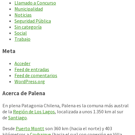
Llamado a Concurso
Municipalidad
Noticias
Seguridad Pública
Sin categoría
Social
Trabajo
Meta
Acceder
Feed de entradas
Feed de comentarios
WordPress.org
Acerca de Palena
En plena Patagonia Chilena, Palena es la comuna más austral
de la
Región de Los Lagos
, localizada a unos 1.350 km al sur
de
Santiago
.
Desde
Puerto Montt
son 360 km (hacia el norte) y 403
kilómetros a
Coyhaique
(hacia el sur) con conexión en Villa