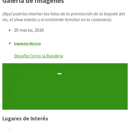
Galería de imágenes
(Aquí podrías insertar las fotos de la premiación de la bajada del
río, el show estelar y el ambiente familiar en la costanera).
20 marzo, 2026
Siguiente Noticia
Desafío Cerro la Bandera
Inicio
Unidades Municipales
Departamentos
Noticias
Turismo
Cultura
Galerías
Contacto
Lugares de Interés