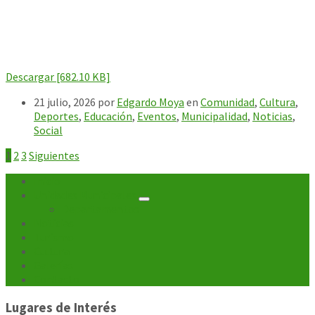
Descargar [682.10 KB]
21 julio, 2026
por
Edgardo Moya
en
Comunidad
,
Cultura
,
Deportes
,
Educación
,
Eventos
,
Municipalidad
,
Noticias
,
Social
Paginación
1
2
3
Siguientes
de
Inicio
Unidades Municipales
entradas
Departamentos
Noticias
Turismo
Cultura
Galerías
Contacto
Lugares de Interés