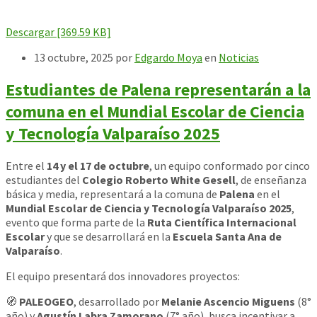
Descargar [369.59 KB]
13 octubre, 2025
por
Edgardo Moya
en
Noticias
Estudiantes de Palena representarán a la
comuna en el Mundial Escolar de Ciencia
y Tecnología Valparaíso 2025
Entre el
14 y el 17 de octubre
, un equipo conformado por cinco
estudiantes del
Colegio Roberto White Gesell
, de enseñanza
básica y media, representará a la comuna de
Palena
en el
Mundial Escolar de Ciencia y Tecnología Valparaíso 2025
,
evento que forma parte de la
Ruta Científica Internacional
Escolar
y que se desarrollará en la
Escuela Santa Ana de
Valparaíso
.
El equipo presentará dos innovadores proyectos:
🧭
PALEOGEO
, desarrollado por
Melanie Ascencio Miguens
(8°
año) y
Agustín Labra Zamorano
(7° año), busca incentivar a