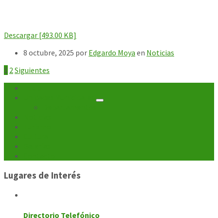
Descargar [493.00 KB]
8 octubre, 2025
por
Edgardo Moya
en
Noticias
Paginación
1
2
Siguientes
de
Inicio
Unidades Municipales
entradas
Departamentos
Noticias
Turismo
Cultura
Galerías
Contacto
Lugares de Interés
Directorio Telefónico