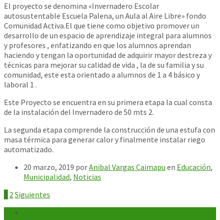
El proyecto se denomina «Invernadero Escolar
autosustentable Escuela Palena, un Aula al Aire Libre» fondo
Comunidad Activa.El que tiene como objetivo promover un
desarrollo de un espacio de aprendizaje integral para alumnos
y profesores , enfatizando en que los alumnos aprendan
ha
ciendo y tengan la oportunidad de adquirir mayor destreza y
técnicas para mejorar su calidad de vida , la de su familia y su
comunidad, este esta orientado a alumnos de 1 a 4 básico y
laboral 1 .
Este Proyecto se encuentra en su primera etapa la cual consta
de la instalación del Invernadero de 50 mts 2.
La segunda etapa comprende la construcción de una estufa con
masa térmica para generar calor y finalmente instalar riego
automatizado.
20 marzo, 2019
por
Anibal Vargas Caimapu
en
Educación
,
Municipalidad
,
Noticias
Paginación
1
2
Siguientes
de
Inicio