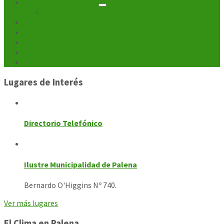
Unidades Municipales
entradas
Departamentos
Noticias
Turismo
Cultura
Galerías
Contacto
Lugares de Interés
Directorio Telefónico
Ilustre Municipalidad de Palena
Bernardo O'Higgins Nº 740.
Ver más lugares
El Clima en Palena