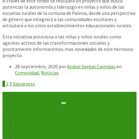
A través de este fondo se realizará un proyecto que busca
potenciar la autonomía y liderazgo en niñas y niños de las
escuelas rurales de la comuna de Palena, desde una perspectiva
de género que integrará a
las comunidades escolares y
articulará a los cinco establecimientos educacionales rurales.
Esta iniciativa posiciona a las niñas y niños rurales como
agentes activos de las transformaciones sociales y
prontamente informaremos mas novedades de este hermoso
proyecto.
28 septiembre, 2020
por
Anibal Vargas Caimapu
en
Comunidad
,
Noticias
Paginación
1
2
3
Siguientes
de
Inicio
Unidades Municipales
entradas
Departamentos
Noticias
Turismo
Cultura
Galerías
Contacto