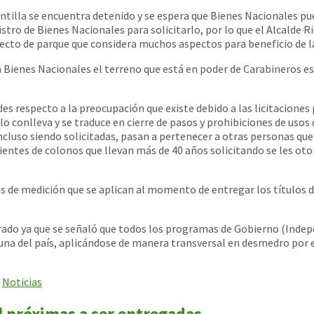
untilla se encuentra detenido y se espera que Bienes Nacionales pued
nistro de Bienes Nacionales para solicitarlo, por lo que el Alcalde
oyecto de parque que considera muchos aspectos para beneficio de 
Bienes Nacionales el terreno que está en poder de Carabineros está
es respecto a la preocupación que existe debido a las licitaciones
o conlleva y se traduce en cierre de pasos y prohibiciones de usos
ncluso siendo solicitadas, pasan a pertenecer a otras personas que 
ientes de colonos que llevan más de 40 años solicitando se les oto
ticas de medición que se aplican al momento de entregar los títul
erado ya que se señaló que todos los programas de Gobierno (Indep
a del país, aplicándose de manera transversal en desmedro por eje
,
Noticias
l próximas a ser entregadas