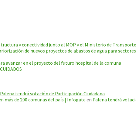
ructura y conectividad junto al MOP y el Ministerio de Transporte
riorización de nuevos proyectos de abastos de agua para sectores
a avanzar en el proyecto del futuro hospital de la comuna
E CUIDADOS
Palena tendrá votación de Participación Ciudadana
en más de 200 comunas del país | Infogate
en
Palena tendrá votaci