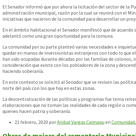
El Senador informó que por ahora la licitación del sector de la P
administración municipal, razón por la cual se reunirá con el Mi
iniciativas que nacieron de la comunidad para desarrollar un pr
En el ámbito habitacional el Senador manifestó que de acuerdo a 
adelantó como una gran oportunidad para la comuna.
La comunidad por su parte planteó varias necesidades e inquietud
quedar en manos de inversionistas extranjeros con todo lo que ell
han sido ocupadas durante décadas por las familias de colonos, i
consideración que existe con los pobladores de la zona y descend
haciendo soberanía.
En este contexto se solicitó al Senador que se revisen las polí
norte del país con los que hay en estas zonas.
La descentralización de las políticas y programas fue tema reit
elaboraciones que no toman las realidades de cada región o comun
quienes hacen patria y soberanía.
21 febrero, 2020
por
Anibal Vargas Caimapu
en
Comunidad
Obras de mejora del cementerio Municipa