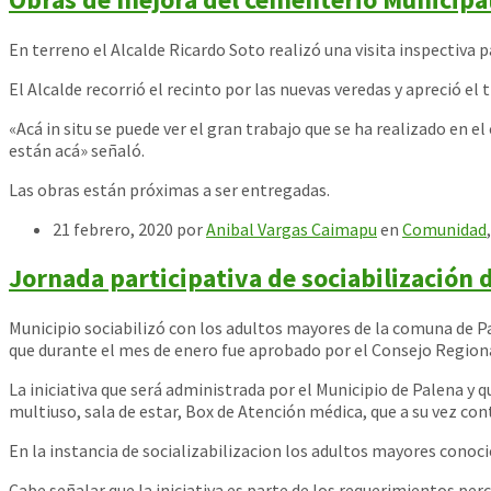
En terreno el Alcalde Ricardo Soto realizó una visita inspectiva
El Alcalde recorrió el recinto por las nuevas veredas y apreció 
«Acá in situ se puede ver el gran trabajo que se ha realizado en 
están acá» señaló.
Las obras están próximas a ser entregadas.
21 febrero, 2020
por
Anibal Vargas Caimapu
en
Comunidad
Jornada participativa de sociabilización 
Municipio sociabilizó con los adultos mayores de la comuna de 
que durante el mes de enero fue aprobado por el Consejo Region
La iniciativa que será administrada por el Municipio de Palena 
multiuso, sala de estar, Box de Atención médica, que a su vez co
En la instancia de socializabilizacion los adultos mayores conoc
Cabe señalar que la iniciativa es parte de los requerimientos per