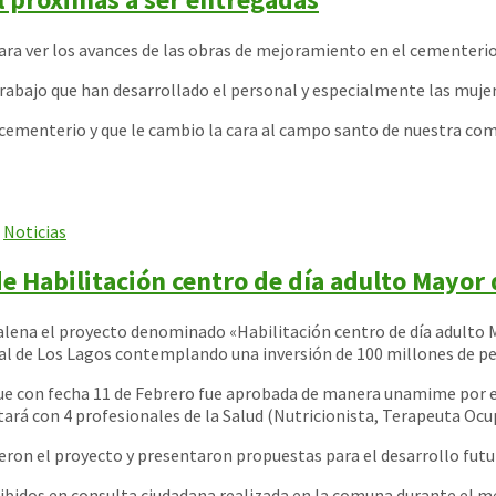
 para ver los avances de las obras de mejoramiento en el cementerio
el trabajo que han desarrollado el personal y especialmente las mu
el cementerio y que le cambio la cara al campo santo de nuestra com
,
Noticias
de Habilitación centro de día adulto Mayor
Palena el proyecto denominado «Habilitación centro de día adulto
al de Los Lagos contemplando una inversión de 100 millones de p
y que con fecha 11 de Febrero fue aprobada de manera unamime po
r 
ntará con 4 profesionales de la Salud (Nutricionista, Terapeuta Ocu
ieron el proyecto y presentaron propuestas para el desarrollo fut
cibidos en consulta ciudadana realizada en la comuna durante el me