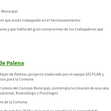
 Municipal.
jeres que están trabajando en el hermoseamiento.
una y que habla del gr
an compromiso de los trabajadores que
 de Palena
 Mayor de Palena»,proyecto elaborado por el equipo SECPLAN y
esos para la Comuna.
el pleno del Concejo Municipal, contempla la creación de una sala
pacional, Kinesiólogo y Psicólogo).
uro de la Comuna.
s de octubre 2019 y en la cual se establecía la necesidad de