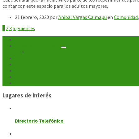
contar con este espacio para los adultos mayores.
21 febrero, 2020
por
Anibal Vargas Caimapu
en
Comunidad
Paginación
1
2
3
Siguientes
de
Inicio
Unidades Municipales
entradas
Departamentos
Noticias
Turismo
Cultura
Galerías
Contacto
Lugares de Interés
Directorio Telefónico