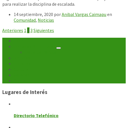
para realizar la disciplina de escalada.
14 septiembre, 2020
por
Anibal Vargas Caimapu
en
Comunidad
,
Noticias
Paginación
Anteriores
1
2
3
Siguientes
de
Inicio
Unidades Municipales
entradas
Departamentos
Noticias
Turismo
Cultura
Galerías
Contacto
Lugares de Interés
Directorio Telefónico