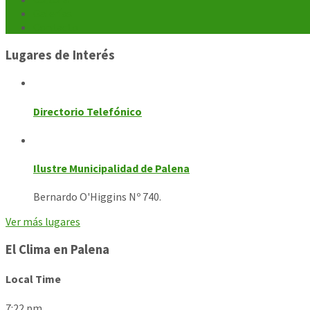
Galerías
Contacto
Lugares de Interés
Directorio Telefónico
Ilustre Municipalidad de Palena
Bernardo O'Higgins Nº 740.
Ver más lugares
El Clima en Palena
Local Time
7:22 pm