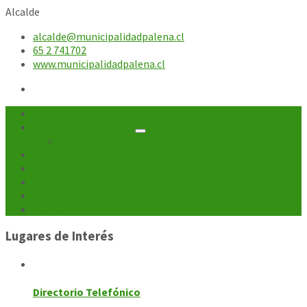
Alcalde
alcalde@municipalidadpalena.cl
65 2 741702
www.municipalidadpalena.cl
Inicio
Unidades Municipales
Departamentos
Noticias
Turismo
Cultura
Galerías
Contacto
Lugares de Interés
Directorio Telefónico