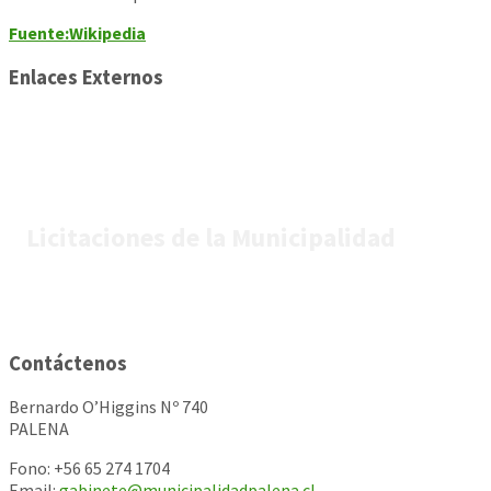
Fuente:Wikipedia
Enlaces Externos
Licitaciones de la Municipalidad
Contáctenos
Bernardo O’Higgins Nº 740
PALENA
Fono: +56 65 274 1704
Email:
gabinete@municipalidadpalena.cl