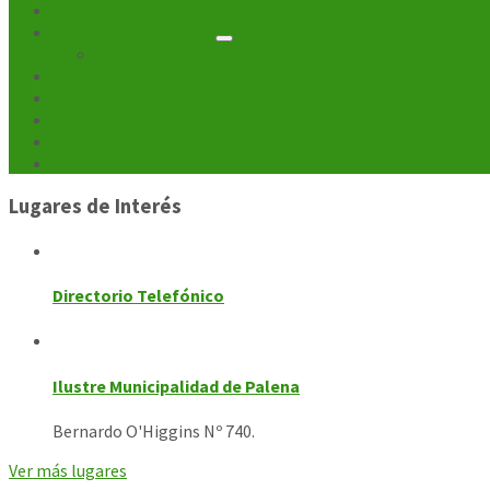
de
Inicio
Unidades Municipales
entradas
Departamentos
Noticias
Turismo
Cultura
Galerías
Contacto
Lugares de Interés
Directorio Telefónico
Ilustre Municipalidad de Palena
Bernardo O'Higgins Nº 740.
Ver más lugares