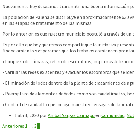
Nuevamente hoy deseamos transmitir una buena información pa
La población de Palena se distribuye en aproximadamente 630 vivi
en las etapas de tratamiento de las mismas.
Por lo anterior, es que nuestro municipio postuló a través de un
Es por ello que hoy queremos compartir que la iniciativa presen
financiamiento y esperamos que los trabajos comiencen prontam
• Limpieza de cámaras, retiro de escombros, impermeabilización
• Varillar las redes existentes y evacuar los escombros que se iden
• Eliminación de lodos dentro de la planta de tratamiento de agu
• Reemplazo de elementos dañados como son caudalímetro, bomb
• Control de calidad lo que incluye muestreo, ensayes de laborato
1 abril, 2020
por
Anibal Vargas Caimapu
en
Comunidad
,
Not
Paginación
Anteriores
1
…
3
4