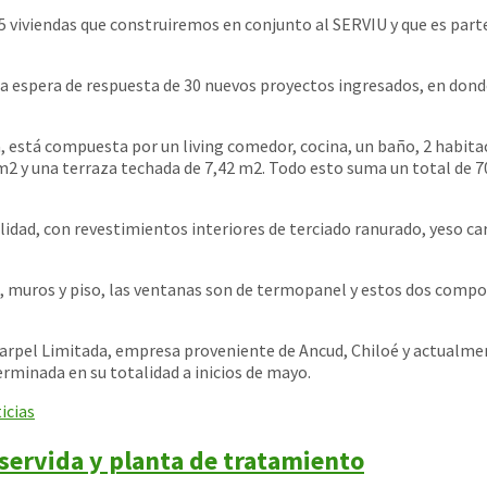
viviendas que construiremos en conjunto al SERVIU y que es parte 
la espera de respuesta de 30 nuevos proyectos ingresados, en donde
ta, está compuesta por un living comedor, cocina, un baño, 2 habit
y una terraza techada de 7,42 m2. Todo esto suma un total de 70,
lidad, con revestimientos interiores de terciado ranurado, yeso ca
os, muros y piso, las ventanas son de termopanel y estos dos comp
Marpel Limitada, empresa proveniente de Ancud, Chiloé y actualm
erminada en su totalidad a inicios de mayo.
icias
servida y planta de tratamiento