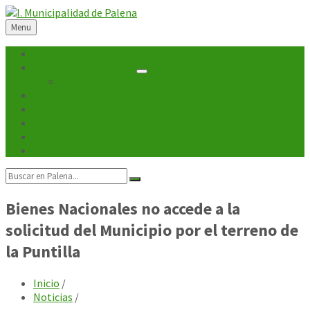
Skip
Skip
Skip
Skip
to
to
to
to
Menu
content
left
right
footer
sidebar
sidebar
Inicio
Unidades Municipales
Departamentos
Noticias
Turismo
Cultura
Galerías
Contacto
Search:
Bienes Nacionales no accede a la
solicitud del Municipio por el terreno de
la Puntilla
Inicio
/
Noticias
/