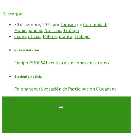
Descargar
30 diciembre, 2019
por
fboisier
en
Comunidad
,
Municipalidad
,
Noticias
,
Trabajo
diario
,
oficial
,
Palena
,
planta
,
trabajo
Noticia Anterior
Equipo PRDESAL realiza atenciones en terreno
Siguiente Noticia
Palena tendrá votación de Participación Ciudadana
Inicio
Unidades Municipales
Departamentos
Noticias
Turismo
Cultura