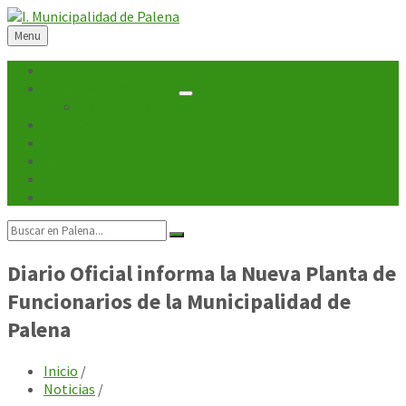
Skip
Skip
Skip
Skip
to
to
to
to
Menu
content
left
right
footer
sidebar
sidebar
Inicio
Unidades Municipales
Departamentos
Noticias
Turismo
Cultura
Galerías
Contacto
Search:
Diario Oficial informa la Nueva Planta de
Funcionarios de la Municipalidad de
Palena
Inicio
/
Noticias
/