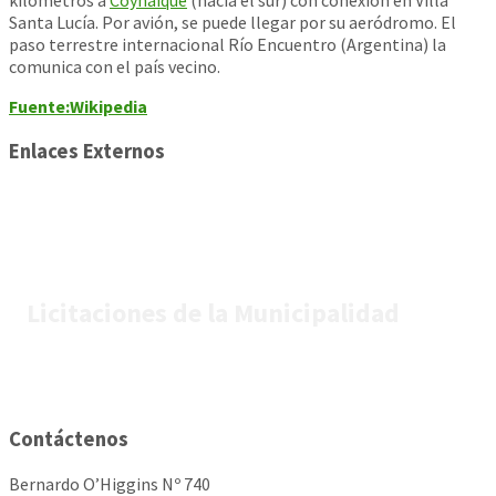
kilómetros a
Coyhaique
(hacia el sur) con conexión en Villa
Santa Lucía. Por avión, se puede llegar por su aeródromo. El
paso terrestre internacional Río Encuentro (Argentina) la
comunica con el país vecino.
Fuente:Wikipedia
Enlaces Externos
Licitaciones de la Municipalidad
Contáctenos
Bernardo O’Higgins Nº 740