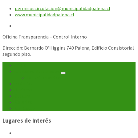
permisoscirculacion@municipalidadpalena.cl
www.municipalidadpalena.cl
Oficina Transparencia – Control Interno
Dirección: Bernardo O’Higgins 740 Palena, Edificio Consistorial
segundo piso.
Inicio
Unidades Municipales
Departamentos
Noticias
Turismo
Cultura
Galerías
Contacto
Lugares de Interés