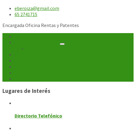
eberoiza@gmail.com
65 2741715
Encargada Oficina Rentas y Patentes
Inicio
Unidades Municipales
Departamentos
Noticias
Turismo
Cultura
Galerías
Contacto
Lugares de Interés
Directorio Telefónico