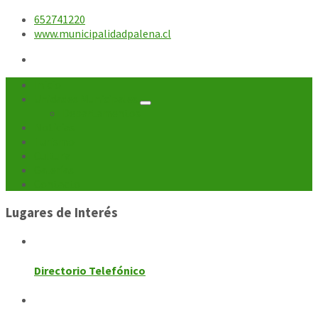
652741220
www.municipalidadpalena.cl
Inicio
Unidades Municipales
Departamentos
Noticias
Turismo
Cultura
Galerías
Contacto
Lugares de Interés
Directorio Telefónico