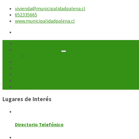
vivienda@municipalidadpalena.cl
652335665
www.municipalidadpalena.cl
Inicio
Unidades Municipales
Departamentos
Noticias
Turismo
Cultura
Galerías
Contacto
Lugares de Interés
Directorio Telefónico