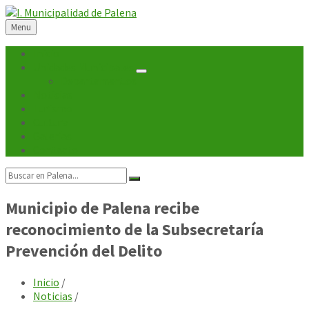
Skip
Skip
Skip
Skip
to
to
to
to
Menu
content
left
right
footer
sidebar
sidebar
Inicio
Unidades Municipales
Departamentos
Noticias
Turismo
Cultura
Galerías
Contacto
Search:
Municipio de Palena recibe
reconocimiento de la Subsecretaría
Prevención del Delito
Inicio
/
Noticias
/