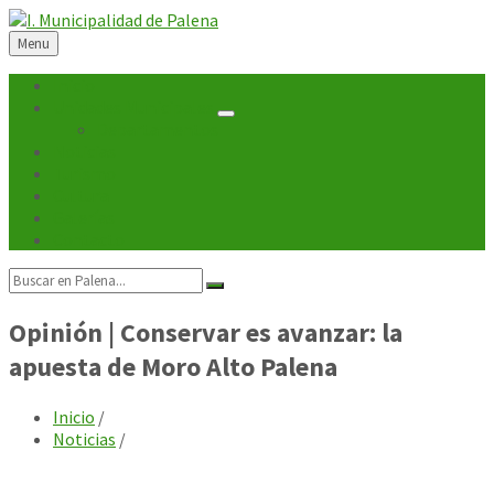
Skip
Skip
Skip
Skip
to
to
to
to
Menu
content
left
right
footer
sidebar
sidebar
Inicio
Unidades Municipales
Departamentos
Noticias
Turismo
Cultura
Galerías
Contacto
Search:
Opinión | Conservar es avanzar: la
apuesta de Moro Alto Palena
Inicio
/
Noticias
/