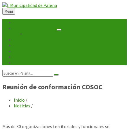
Skip
Skip
Skip
Skip
to
to
to
to
Menu
content
left
right
footer
sidebar
sidebar
Inicio
Unidades Municipales
Departamentos
Noticias
Turismo
Cultura
Galerías
Contacto
Search:
Reunión de conformación COSOC
Inicio
/
Noticias
/
Más de 30 organizaciones territoriales y funcionales se