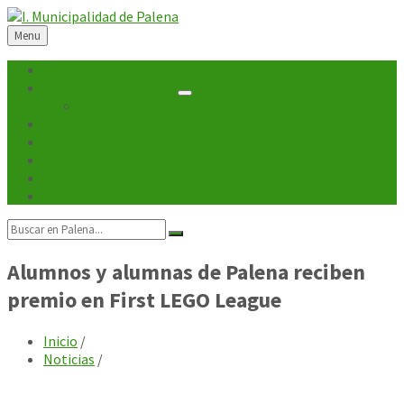
Skip
Skip
Skip
Skip
to
to
to
to
Menu
content
left
right
footer
sidebar
sidebar
Inicio
Unidades Municipales
Departamentos
Noticias
Turismo
Cultura
Galerías
Contacto
Search:
Alumnos y alumnas de Palena reciben
premio en First LEGO League
Inicio
/
Noticias
/