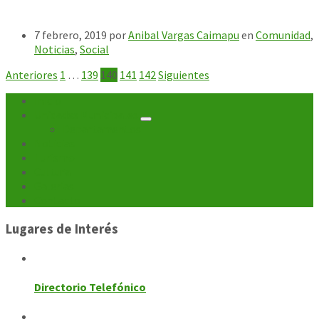
7 febrero, 2019
por
Anibal Vargas Caimapu
en
Comunidad
,
Noticias
,
Social
Paginación
Anteriores
1
…
139
140
141
142
Siguientes
de
Inicio
Unidades Municipales
entradas
Departamentos
Noticias
Turismo
Cultura
Galerías
Contacto
Lugares de Interés
Directorio Telefónico