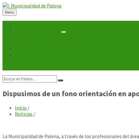
Skip
Skip
Skip
Skip
to
to
to
to
Menu
content
left
right
footer
sidebar
sidebar
Inicio
Unidades Municipales
Departamentos
Noticias
Turismo
Cultura
Galerías
Contacto
Search:
Dispusimos de un fono orientación en ap
Inicio
/
Noticias
/
La Municipalidad de Palena, a través de los profesionales del áre