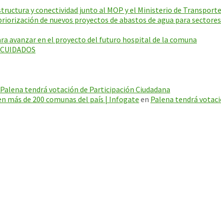
ructura y conectividad junto al MOP y el Ministerio de Transporte
riorización de nuevos proyectos de abastos de agua para sectores
a avanzar en el proyecto del futuro hospital de la comuna
E CUIDADOS
Palena tendrá votación de Participación Ciudadana
en más de 200 comunas del país | Infogate
en
Palena tendrá votaci