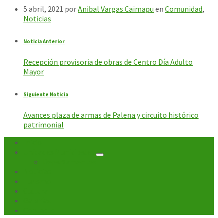
5 abril, 2021
por
Anibal Vargas Caimapu
en
Comunidad
,
Noticias
Noticia Anterior
Recepción provisoria de obras de Centro Día Adulto
Mayor
Siguiente Noticia
Avances plaza de armas de Palena y circuito histórico
patrimonial
Inicio
Unidades Municipales
Departamentos
Noticias
Turismo
Cultura
Galerías
Contacto