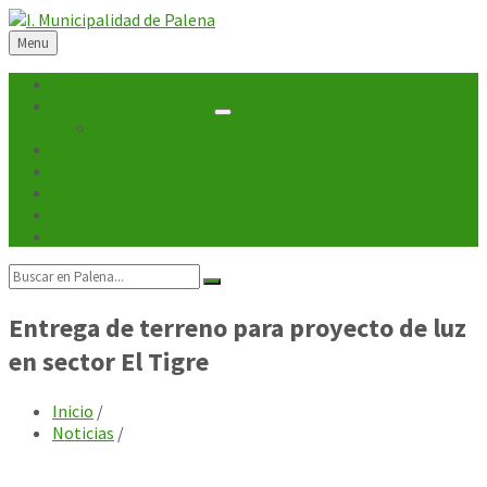
Skip
Skip
Skip
Skip
to
to
to
to
Menu
content
left
right
footer
sidebar
sidebar
Inicio
Unidades Municipales
Departamentos
Noticias
Turismo
Cultura
Galerías
Contacto
Search:
Entrega de terreno para proyecto de luz
en sector El Tigre
Inicio
/
Noticias
/