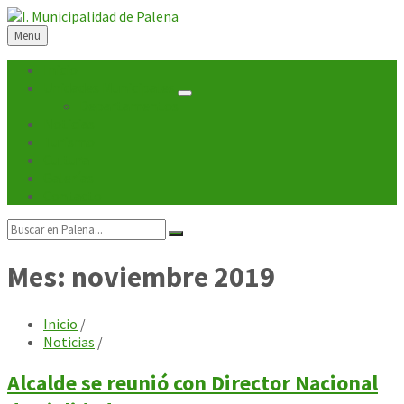
Skip
Skip
Skip
Skip
to
to
to
to
Menu
content
left
right
footer
sidebar
sidebar
Inicio
Unidades Municipales
Departamentos
Noticias
Turismo
Cultura
Galerías
Contacto
Search:
Mes:
noviembre 2019
Inicio
/
Noticias
/
Alcalde se reunió con Director Nacional