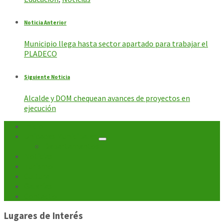
Noticia Anterior
Municipio llega hasta sector apartado para trabajar el
PLADECO
Siguiente Noticia
Alcalde y DOM chequean avances de proyectos en
ejecución
Inicio
Unidades Municipales
Departamentos
Noticias
Turismo
Cultura
Galerías
Contacto
Lugares de Interés