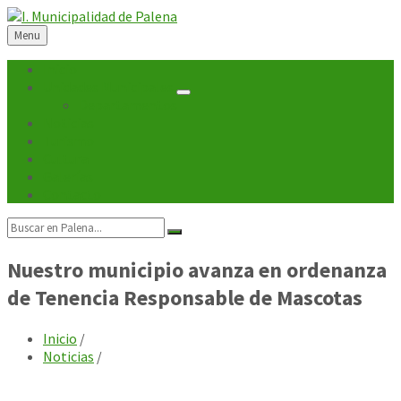
Skip
Skip
Skip
Skip
to
to
to
to
Menu
content
left
right
footer
sidebar
sidebar
Inicio
Unidades Municipales
Departamentos
Noticias
Turismo
Cultura
Galerías
Contacto
Search:
Nuestro municipio avanza en ordenanza
de Tenencia Responsable de Mascotas
Inicio
/
Noticias
/